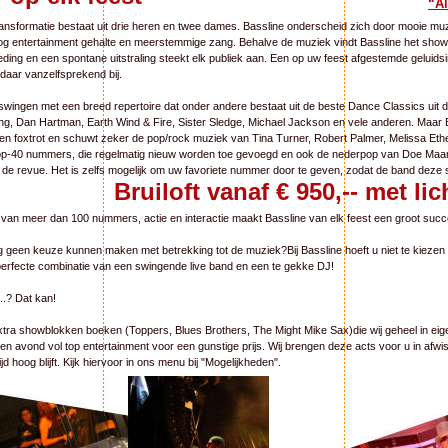
“Al
nsformatie bestaat uit drie heren en twee dames. Bassline onderscheid zich door mooie mu
og entertainment gehalte en meerstemmige zang. Behalve de muziek vindt Bassline het show
eding en een spontane uitstraling steekt elk publiek aan. Een op uw feest afgestemde geluidsin
 daar vanzelfsprekend bij.
swingen met een breed repertoire dat onder andere bestaat uit de beste Dance Classics uit de
ng, Dan Hartman, Earth Wind & Fire, Sister Sledge, Michael Jackson en vele anderen. Maar B
n foxtrot en schuwt zeker de pop/rock muziek van Tina Turner, Robert Palmer, Melissa Ethe
-40 nummers, die regelmatig nieuw worden toe gevoegd en ook de nederpop van Doe Maar,
e revue. Het is zelfs mogelijk om uw favoriete nummer door te geven, zodat de band deze s
Bruiloft vanaf € 950,-- met li
 van meer dan 100 nummers, actie en interactie maakt Bassline van elk feest een groot succ
g geen keuze kunnen maken met betrekking tot de muziek?Bij Bassline hoeft u niet te kiezen 
perfecte combinatie van een swingende live band en een te gekke DJ!
...? Dat kan!
extra showblokken boeken (Toppers, Blues Brothers, The Might Mike Sax)die wij geheel in eig
en avond vol top entertainment voor een gunstige prijs. Wij brengen deze acts voor u in afwi
jd hoog blijft. Kijk hiervoor in ons menu bij "Mogelijkheden". 