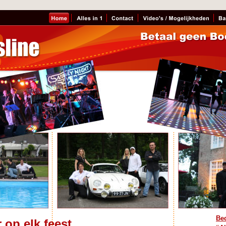
Ubb
Bed
op elk feest 