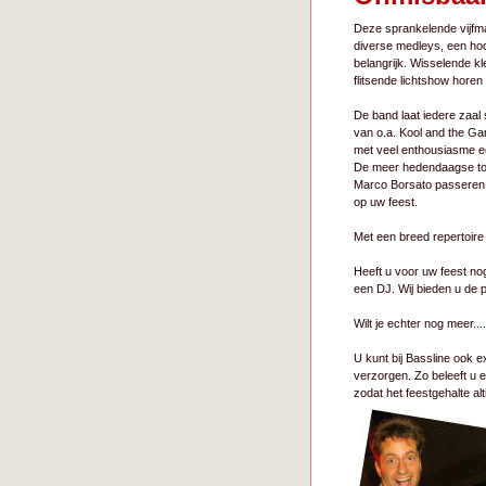
Deze sprankelende vijfma
diverse medleys, een ho
belangrijk. Wisselende kl
flitsende lichtshow horen
De band laat iedere zaal 
van o.a. Kool and the Ga
met veel enthousiasme ee
De meer hedendaagse top
Marco Borsato passeren d
op uw feest.
Met een breed repertoire
Heeft u voor uw feest no
een DJ. Wij bieden u de 
Wilt je echter nog meer...
U kunt bij Bassline ook 
verzorgen. Zo beleeft u e
zodat het feestgehalte alti