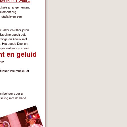
les in 1” € 2900,--
zikale arrangementen, 
element erg 
stallatie en een 
 70'er en 80'er jaren 
assline speelt ook 
ridge en Anouk niet.
 Het goede Doel en 
peciaal voor u speelt 
cht en geluid
es!
tussen live muziek of 
en beheer voor u 
sseling met de band 